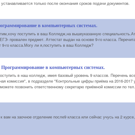
 устанавливается только после окончания сроков подачи документов.
рограммирование в компьютерных системах.
тим,хочу поступить в ваш Колледж,на вышеуказанную специальность.Атте
ЕГЭ- провален предмет. Аттестат выдан на основе 9-го класса. Перечит
т 9-го класса.Могу ли я,поступить в ваш Колледж?
. Программирование в компьютерных системах.
поступить в наш колледж, имея базовый уровень 9 классов. Перечень вс
ная комиссия", в подразделе "Контрольные цифры приёма на 2016-2017 
ожете позвонить ответственному секретарю приёмной комиссии по тел.:
 к вам на заочное отделение после9 класса или сейчас учусь на 2 курсе