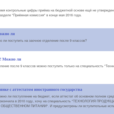
емя контрольные цифры приёма на бюджетной основе ещё не утвержде
азделе "Приёмная комиссия" в конце мая 2016 года.
Можно ли
о ли поступить на заочное отделение после 9 классов?
е! Можно ли
еление после 9 классов можно поступить только на специальность "Техн
янке с аттестатом иностранного государства
ожно ли поступление на бюджет, если аттестат об основном полном сре
у окончила в 2010 году, хочу на специальность "ТЕХНОЛОГИЯ ПРО
БЩЕСТВЕННОМ ПИТАНИИ". И предусмотрены ли вступительные испыт