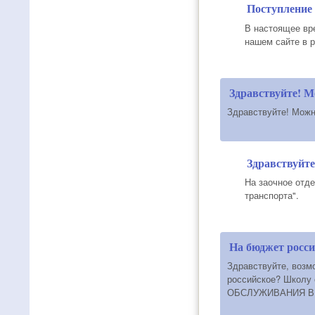
Поступление
В настоящее вр
нашем сайте в р
Здравствуйте! 
Здравствуйте! Можн
Здравствуйт
На заочное отд
транспорта".
На бюджет росси
Здравствуйте, возм
российское? Школ
ОБСЛУЖИВАНИЯ В О