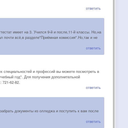
ответить
стат имеет на 3. Учился 9-й и после,11-й классы. Но,на
ал почти всё,в разделе"Приёмная комиссия".Но,так и не
ответить
ех специальностей и профессий вы можете посмотреть в
учебный год". Для получения дополнительной
 721-62-82.
ответить
,забрать документы из олледжа и поступить к вам после
ответить