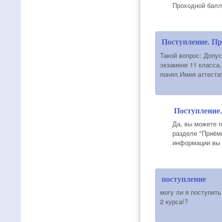
Проходной балл
Поступление. П
Такой вопрос: Допус
экзамене 11 класса,
понял.Имея аттеста
Поступление
Да, вы можете 
разделе "Приём
информации вы м
поступление
могу ли я поступить
2 курса!?