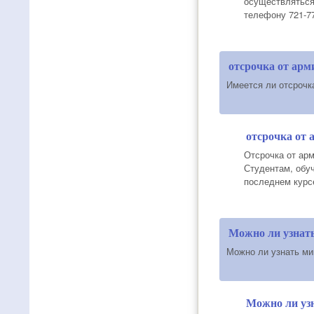
осуществляться
телефону 721-77
отсрочка от арм
Имеется ли отсрочк
отсрочка от 
Отсрочка от арм
Студентам, обуч
последнем курсе
Можно ли узнат
Можно ли узнать ми
Можно ли уз