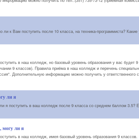
информацию можно получить по тел.:(351) 735-73-12 (приёмная комисси
о ли к Вам поступить после 10 класса, на техника-программиста? Какие
оступить в наш колледж, но базовый уровень образования у вас будет 9 
нчании 9 классов). Правила приёма в наш колледж и перечень специаль
ссия". Дополнительную информацию можно получить у ответственного сек
гу ли я
ли я поступить в ваш колледж после 9 класса со среднем баллом 3.5? Ес
, могу ли я
поступить в наш колледж, имея базовый уровень образования 9 классов