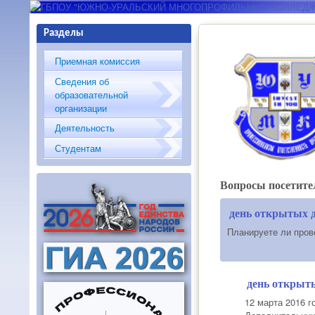
ГБПОУ "ЮЖНО-
Разделы
УРАЛЬСКИЙ
Приемная комиссия
МНОГОПРОФИЛЬНЫЙ
Сведения об
образовательной
КОЛЛЕДЖ"
организации
Деятельность
Студентам
Вопросы посетите
день открытых 
Планируете ли пров
день открыт
12 марта 2016 г