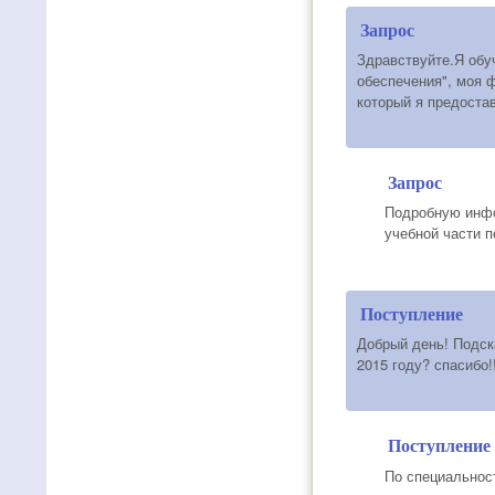
Запрос
Здравствуйте.Я обу
обеспечения", моя 
который я предостав
Запрос
Подробную инфо
учебной части по
Поступление
Добрый день! Подск
2015 году? спасибо!!
Поступление
По специальност