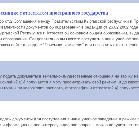
ссиянке с аттестатом иностранного государства
 со ст.2 Соглашения между Правительством Кыргызской республики и П
ивалентности документов об образовании" в редакции от 26.02.2002 год
ыргызской Республике и Аттестат об основном общем образовании, выд
и образования. Следовательно вы можете поступать в наше учебное з
ашем сайте в разделе "Приемная комиссия" или позвонить ответственном
чу подать документы в земельно-имущественные отношения на заочку на б
 онлайн? 2)И получается я могу просматривать свой рейтинг, и до каког
йн нужны ли ксерокопия паспорта, фотографии и аттестата? 4) получает
подать документы для поступления в наше учебное заведение в режиме 
ю информацию на все интересующие вас вопросы можно получить по тел