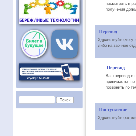
посмотреть в ра
получения допо
Перевод
Здравствуйте,могу л
либо на заочное от
Перевод
Ваш перевод в 
принимается по
позвонить по т
Форма поиска
Поиск
Поступление
Здравствуйте,хотел