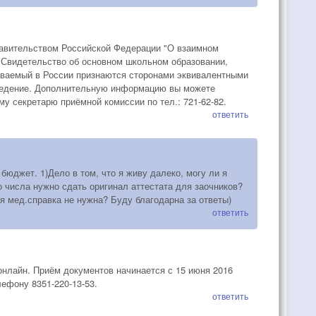
равительством Российской Федерации "О взаимном
а Свидетельство об основном школьном образовании,
аваемый в России признаются сторонами эквивалентными
аведение. Дополнительную информацию вы можете
у секретарю приёмной комиссии по тел.: 721-62-82.
ответить
юджет. 1)Дело в том, что я живу далеко, могу ли я
о числа нужно сдать оригинал аттестата для заочников?
ся мед.справка не нужна? Буду благодарна за ответы)
ответить
онлайн. Приём документов начинается с 15 июня 2016
ефону 8351-220-13-53.
ответить