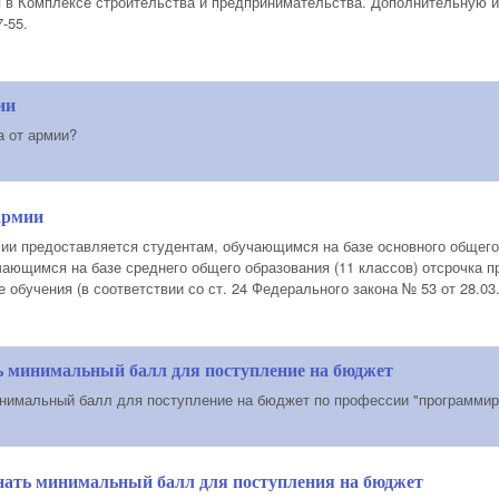
 в Комплексе строительства и предпринимательства. Дополнительную 
-55.
ии
а от армии?
армии
ии предоставляется студентам, обучающимся на базе основного общего 
ающимся на базе среднего общего образования (11 классов) отсрочка п
 обучения (в соответствии со ст. 24 Федерального закона № 53 от 28.03.
ь минимальный балл для поступление на бюджет
нимальный балл для поступление на бюджет по профессии "программир
нать минимальный балл для поступления на бюджет