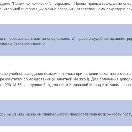
зделе "Приёмная комиссия", подраздел "Проект приёма граждан по спец
лнительной информации можно позвонить ответственному секретарю приё
и я перевестись к вам на специальность" Право и судебное администрир
деление!?заранее спасибо
наше учебное заведение возможен только при наличии вакантного места 
 результатам собеседования (с зачетной книжкой). Для получения допо
ел.: 220-13-56 заведующей отделением Залесской Маргарите Васильевне.
ось бы узнать на какие специальности предоставлена возможность пост