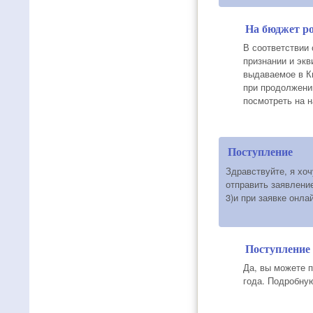
На бюджет ро
В соответствии
признании и экв
выдаваемое в К
при продолжени
посмотреть на н
Поступление
Здравствуйте, я хо
отправить заявление
3)и при заявке онла
Поступление
Да, вы можете 
года. Подробну