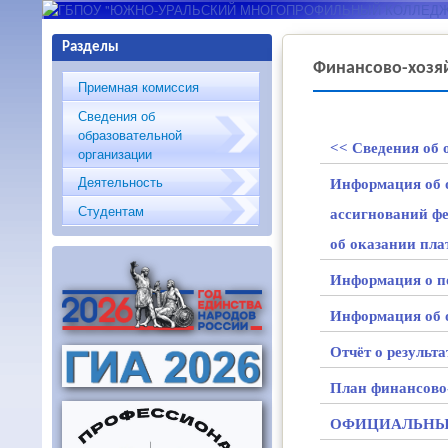
ГБПОУ "ЮЖНО-
Разделы
УРАЛЬСКИЙ
Финансово-хозяй
Приемная комиссия
МНОГОПРОФИЛЬНЫЙ
Сведения об
образовательной
КОЛЛЕДЖ"
<< Сведения об 
организации
Деятельность
Информация об о
Студентам
ассигнований фе
об оказании пла
Информация о по
Информация об о
Отчёт о результа
План финансово-
ОФИЦИАЛЬНЫЙ С