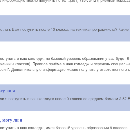
информацию можно получить по тел.:(351) 735-73-12 (приёмная комисси
о ли к Вам поступить после 10 класса, на техника-программиста? Какие
оступить в наш колледж, но базовый уровень образования у вас будет 9 
нчании 9 классов). Правила приёма в наш колледж и перечень специаль
ссия". Дополнительную информацию можно получить у ответственного сек
гу ли я
ли я поступить в ваш колледж после 9 класса со среднем баллом 3.5? Ес
, могу ли я
поступить в наш колледж, имея базовый уровень образования 9 классов