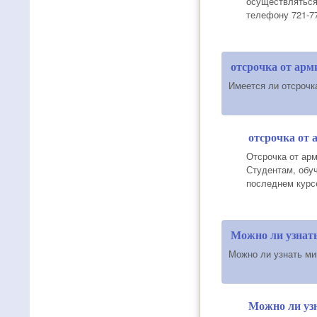
осуществляться
телефону 721-77
отсрочка от арм
Имеется ли отсрочк
отсрочка от 
Отсрочка от арм
Студентам, обуч
последнем курсе
Можно ли узнат
Можно ли узнать ми
Можно ли уз