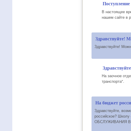
Поступление
В настоящее вр
нашем сайте в р
Здравствуйте! 
Здравствуйте! Можн
Здравствуйт
На заочное отд
транспорта".
На бюджет росси
Здравствуйте, возм
российское? Школ
ОБСЛУЖИВАНИЯ В О