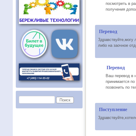
посмотреть в ра
получения допо
Перевод
Здравствуйте,могу л
либо на заочное от
Перевод
Ваш перевод в 
принимается по
позвонить по т
Форма поиска
Поиск
Поступление
Здравствуйте,хотел