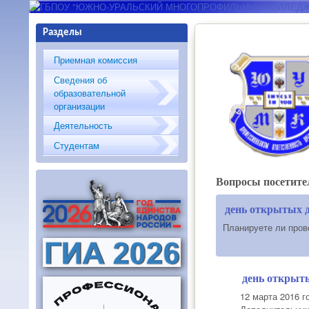
ГБПОУ "ЮЖНО-
Разделы
УРАЛЬСКИЙ
Приемная комиссия
МНОГОПРОФИЛЬНЫЙ
Сведения об
образовательной
КОЛЛЕДЖ"
организации
Деятельность
Студентам
Вопросы посетите
день открытых 
Планируете ли пров
день открыт
12 марта 2016 г