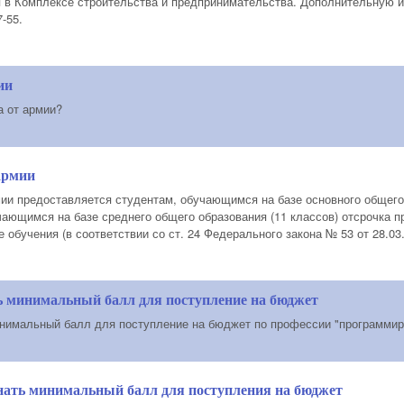
 в Комплексе строительства и предпринимательства. Дополнительную 
-55.
ии
а от армии?
армии
ии предоставляется студентам, обучающимся на базе основного общего 
ающимся на базе среднего общего образования (11 классов) отсрочка п
 обучения (в соответствии со ст. 24 Федерального закона № 53 от 28.03.
ь минимальный балл для поступление на бюджет
нимальный балл для поступление на бюджет по профессии "программир
нать минимальный балл для поступления на бюджет