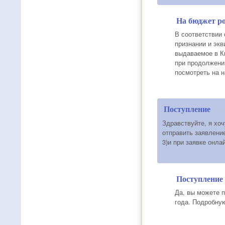
На бюджет ро
В соответствии
признании и экв
выдаваемое в К
при продолжени
посмотреть на н
Поступление
Здравствуйте, я хо
отправить заявление
3)и при заявке онла
Поступление
Да, вы можете 
года. Подробну