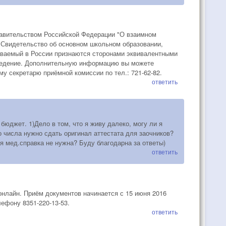
равительством Российской Федерации "О взаимном
а Свидетельство об основном школьном образовании,
аваемый в России признаются сторонами эквивалентными
аведение. Дополнительную информацию вы можете
у секретарю приёмной комиссии по тел.: 721-62-82.
ответить
юджет. 1)Дело в том, что я живу далеко, могу ли я
о числа нужно сдать оригинал аттестата для заочников?
ся мед.справка не нужна? Буду благодарна за ответы)
ответить
онлайн. Приём документов начинается с 15 июня 2016
ефону 8351-220-13-53.
ответить