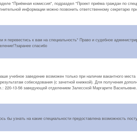
зделе "Приёмная комиссия", подраздел "Проект приёма граждан по спец
лнительной информации можно позвонить ответственному секретарю приё
и я перевестись к вам на специальность" Право и судебное администрир
деление!?заранее спасибо
наше учебное заведение возможен только при наличии вакантного места 
 результатам собеседования (с зачетной книжкой). Для получения допо
ел.: 220-13-56 заведующей отделением Залесской Маргарите Васильевне.
ось бы узнать на какие специальности предоставлена возможность пост