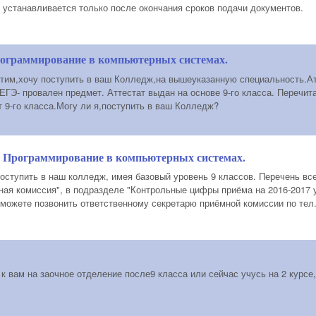
 устанавливается только после окончания сроков подачи документов.
рограммирование в компьютерных системах.
тим,хочу поступить в ваш Колледж,на вышеуказанную специальность.Атте
ЕГЭ- провален предмет. Аттестат выдан на основе 9-го класса. Перечит
т 9-го класса.Могу ли я,поступить в ваш Колледж?
. Программирование в компьютерных системах.
поступить в наш колледж, имея базовый уровень 9 классов. Перечень вс
ная комиссия", в подразделе "Контрольные цифры приёма на 2016-2017 
ожете позвонить ответственному секретарю приёмной комиссии по тел.:
 к вам на заочное отделение после9 класса или сейчас учусь на 2 курсе