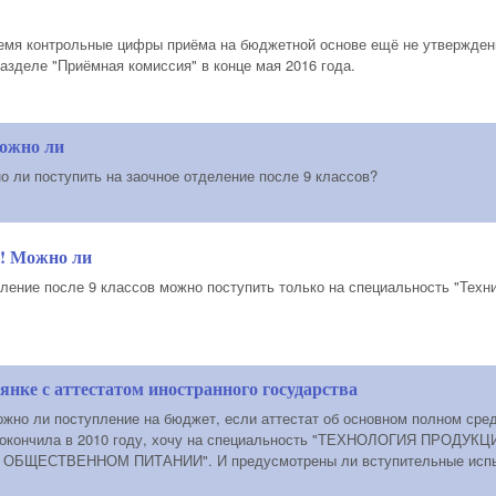
емя контрольные цифры приёма на бюджетной основе ещё не утвержде
азделе "Приёмная комиссия" в конце мая 2016 года.
Можно ли
о ли поступить на заочное отделение после 9 классов?
е! Можно ли
еление после 9 классов можно поступить только на специальность "Техн
янке с аттестатом иностранного государства
ожно ли поступление на бюджет, если аттестат об основном полном сре
у окончила в 2010 году, хочу на специальность "ТЕХНОЛОГИЯ ПРО
БЩЕСТВЕННОМ ПИТАНИИ". И предусмотрены ли вступительные испыт