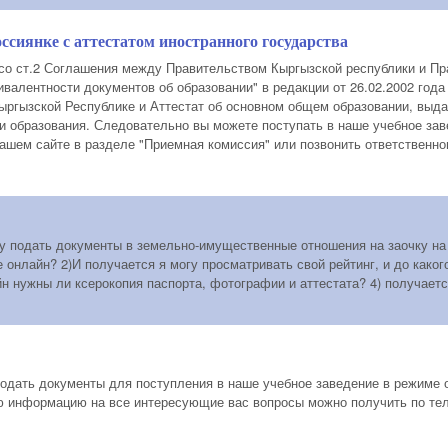
ссиянке с аттестатом иностранного государства
 со ст.2 Соглашения между Правительством Кыргызской республики и П
ивалентности документов об образовании" в редакции от 26.02.2002 год
ыргызской Республике и Аттестат об основном общем образовании, выд
и образования. Следовательно вы можете поступать в наше учебное з
ашем сайте в разделе "Приемная комиссия" или позвонить ответственном
чу подать документы в земельно-имущественные отношения на заочку на б
 онлайн? 2)И получается я могу просматривать свой рейтинг, и до каког
йн нужны ли ксерокопия паспорта, фотографии и аттестата? 4) получает
подать документы для поступления в наше учебное заведение в режиме 
ю информацию на все интересующие вас вопросы можно получить по тел