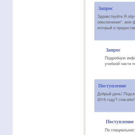
Запрос
Здравствуйте.Я обу
обеспечения", моя 
который я предостав
Запрос
Подробную инфо
учебной части по
Поступление
Добрый день! Подск
2015 году? спасибо!!
Поступление
По специальност