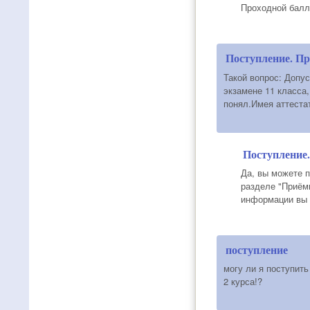
Проходной балл
Поступление. П
Такой вопрос: Допус
экзамене 11 класса,
понял.Имея аттеста
Поступление
Да, вы можете 
разделе "Приём
информации вы м
поступление
могу ли я поступить
2 курса!?