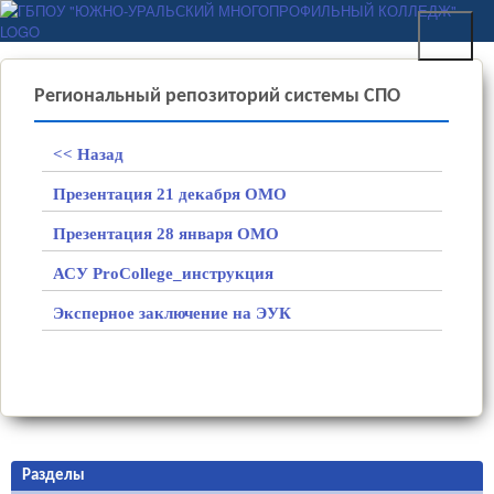
Перейти к основному
ГБПОУ "ЮЖНО-
содержанию
УРАЛЬСКИЙ
МНОГОПРОФИЛЬНЫЙ
Региональный репозиторий системы СПО
КОЛЛЕДЖ"
<< Назад
Презентация 21 декабря ОМО
Презентация 28 января ОМО
АСУ ProCollege_инструкция
Эксперное заключение на ЭУК
Разделы