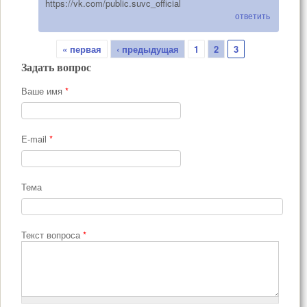
https://vk.com/public.suvc_official
ответить
Страницы
« первая
‹ предыдущая
1
2
3
Задать вопрос
Ваше имя
*
E-mail
*
Тема
Текст вопроса
*