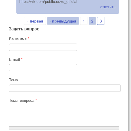
https://vk.com/public.suvc_official
ответить
Страницы
« первая
‹ предыдущая
1
2
3
Задать вопрос
Ваше имя
*
E-mail
*
Тема
Текст вопроса
*