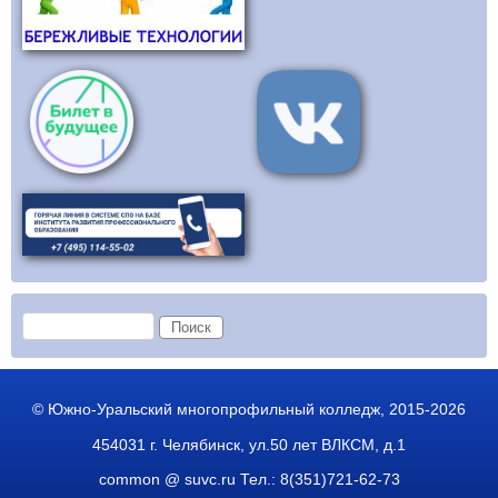
Форма поиска
Поиск
© Южно-Уральский многопрофильный колледж, 2015-2026
454031 г. Челябинск, ул.50 лет ВЛКСМ, д.1
common @ suvc.ru
Тел.: 8(351)721-62-73