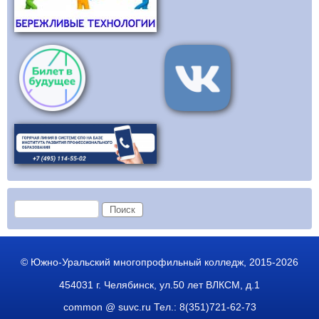
Форма поиска
Поиск
© Южно-Уральский многопрофильный колледж, 2015-2026
454031 г. Челябинск, ул.50 лет ВЛКСМ, д.1
common @ suvc.ru
Тел.: 8(351)721-62-73