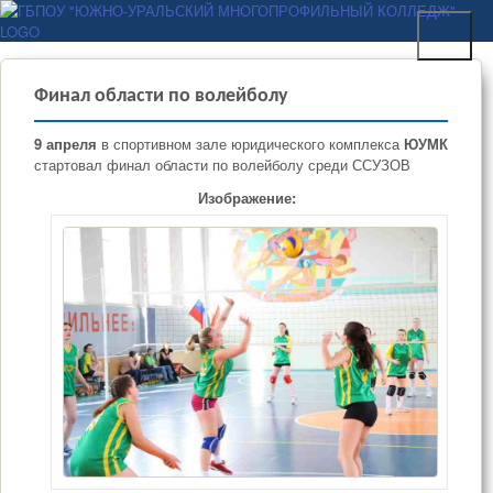
Перейти к основному
ГБПОУ "ЮЖНО-
содержанию
УРАЛЬСКИЙ
МНОГОПРОФИЛЬНЫЙ
Финал области по волейболу
КОЛЛЕДЖ"
9 апреля
в спортивном зале юридического комплекса
ЮУМК
стартовал финал области по волейболу среди ССУЗОВ
Изображение: