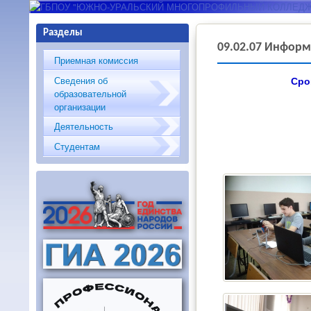
ГБПОУ "ЮЖНО-
Разделы
УРАЛЬСКИЙ
09.02.07 Информ
Приемная комиссия
МНОГОПРОФИЛЬНЫЙ
Сведения об
Сро
образовательной
КОЛЛЕДЖ"
организации
Деятельность
Студентам