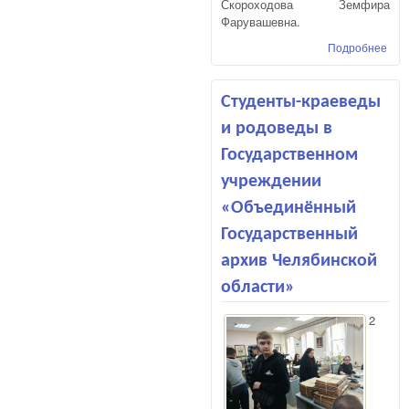
Скороходова Земфира
Фарувашевна.
Подробнее
о
Сот
с «
Куз
Студенты-краеведы
и родоведы в
Государственном
учреждении
«Объединённый
Государственный
архив Челябинской
области»
2