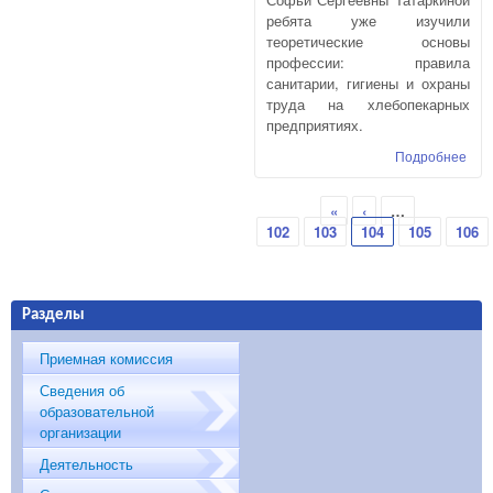
ребята уже изучили
теоретические основы
профессии: правила
санитарии, гигиены и охраны
труда на хлебопекарных
предприятиях.
Подробнее
о П
про
шко
Страницы
«
‹
…
Чел
102
103
104
105
106
осв
иску
Пек
дел
Разделы
Приемная комиссия
Сведения об
образовательной
организации
Деятельность