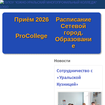
Перейти к основному
ГБПОУ "ЮЖНО-
содержанию
УРАЛЬСКИЙ
Приём 2026
Расписание
МНОГОПРОФИЛЬНЫЙ
Сетевой
КОЛЛЕДЖ"
город.
ProCollege
Образовани
е
Новости
Сотрудничество с
«Уральской
Кузницей»