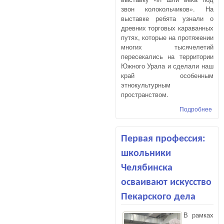
звон колокольчиков». На
выставке ребята узнали о
древних торговых караванных
путях, которые на протяжении
многих тысячелетий
пересекались на территории
Южного Урала и сделали наш
край особенным
этнокультурным
пространством.
Подробнее
о С
«ЮУ
Гос
ист
Первая профессия:
муз
школьники
Ура
Челябинска
осваивают искусство
Пекарского дела
В рамках