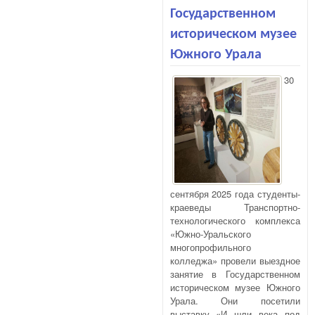
учр
Государственном
«Об
Гос
историческом музее
арх
Чел
Южного Урала
обл
30
сентября 2025 года студенты-
краеведы Транспортно-
технологического комплекса
«Южно-Уральского
многопрофильного
колледжа» провели выездное
занятие в Государственном
историческом музее Южного
Урала. Они посетили
выставку «И шли века под