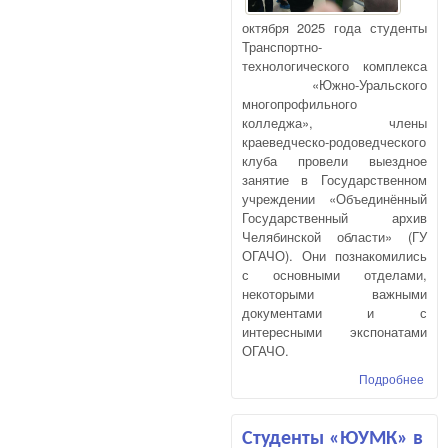
октября 2025 года студенты
Транспортно-
технологического комплекса
«Южно-Уральского
многопрофильного
колледжа», члены
краеведческо-родоведческого
клуба провели выездное
занятие в Государственном
учреждении «Объединённый
Государственный архив
Челябинской области» (ГУ
ОГАЧО). Они познакомились
с основными отделами,
некоторыми важными
документами и с
интересными экспонатами
ОГАЧО.
Подробнее
о С
кра
род
Гос
Студенты «ЮУМК» в