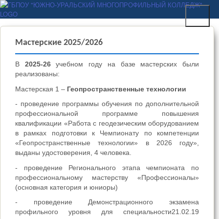
Перейти к основному
ГБПОУ "ЮЖНО-
содержанию
УРАЛЬСКИЙ
МНОГОПРОФИЛЬНЫЙ
Мастерские 2025/2026
КОЛЛЕДЖ"
В
2025-26
учебном году на базе мастерских были
реализованы:
Мастерская 1 –
Геопространственные технологии
- проведение программы обучения по дополнительной
профессиональной программе повышения
квалификации «Работа с геодезическим оборудованием
в рамках подготовки к Чемпионату по компетенции
«Геопространственные технологии» в 2026 году»,
выданы удостоверения, 4 человека.
- проведение Регионального этапа чемпионата по
профессиональному мастерству «Профессионалы»
(основная категория и юниоры)
- проведение Демонстрационного экзамена
профильного уровня для специальности21.02.19