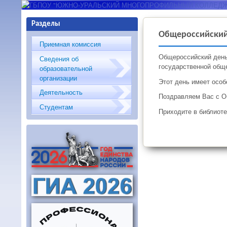
ГБПОУ "ЮЖНО-
Разделы
УРАЛЬСКИЙ
Общероссийский
Приемная комиссия
МНОГОПРОФИЛЬНЫЙ
Общероссийский день 
Сведения об
государственной обще
образовательной
КОЛЛЕДЖ"
организации
Этот день имеет особ
Деятельность
Поздравляем Вас с Об
Студентам
Приходите в библиот