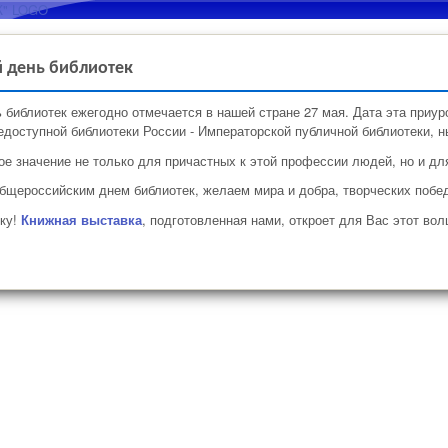
Перейти к основному
содержанию
 день библиотек
библиотек ежегодно отмечается в нашей стране 27 мая. Дата эта приуро
доступной библиотеки России - Императорской публичной библиотеки, н
ое значение не только для причастных к этой профессии людей, но и для
щероссийским днем библиотек, желаем мира и добра, творческих побед
еку!
Книжная выставка
, подготовленная нами, откроет для Вас этот во