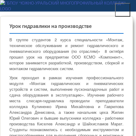
Перейти к основному
ГБПОУ "ЮЖНО-
содержанию
УРАЛЬСКИЙ
МНОГОПРОФИЛЬНЫЙ
Урок гидравлики на производстве
КОЛЛЕДЖ"
В группе студентов 2 курса специальности «Монтаж,
техническое обслуживание и ремонт гидравлического и
пневматического оборудования (по отраслям)» 8 октября
прошел урок на предприятии ООО КСМО «Компонент»,
которое занимается разработкой, производством, сборкой и
монтажом гидравлических систем.
Урок проходил в рамках изучения профессионального
модуля «Монтаж гидравлических и пневматических
устройств и систем, выполнение пусконаладочных работ и
сдача оборудования в эксплуатацию». Изучение рабочего
места слесаря-гидравлика проводили преподаватели
колледжа Кулиненко Ирина Михайловна и Гаврилова
Александра Денисовна, а также начальник цеха Жилин
Юрий Олегович и бывшие выпускники колледжа - работники
производства Киселев Александр и Шайхисламов Марат.
Студенты познакомились с необходимым инструментом и
приспособлениями для выполнения сборочных и монтажных