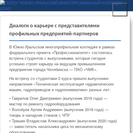
Перейти к основному
ГБПОУ "ЮЖНО-
содержанию
УРАЛЬСКИЙ
МНОГОПРОФИЛЬНЫЙ
Диалоги о карьере с представителями
КОЛЛЕДЖ"
профильных предприятий-партнеров
В Южно-Уральском многопрофильном колледже в рамках
федерального проекта «Профессионалитет» состоялась
встреча студентов с выпускниками, которые сегодня
успешно строят карьеру на ведущем промышленном
предприятии города Челябинска — ПАО «ЧМК».
На встречу со студентами 2 курса пришли выпускники
направления «Техническая эксплуатация гидравлических
машин, гидроприводов и гидропневматики» разных лет:
• Гаврилов Олег Дмитриевич (выпускник 2016 года) —
мастер по ремонту гидрооборудования
• Волобуев Артем Андреевич (выпускник 2018 года) —
токарь и наладчик станков с ЧПУ
• Тришин Владислав Александрович (выпускник 2020 года)
— заместитель начальника цеха по механическому
оборудованию