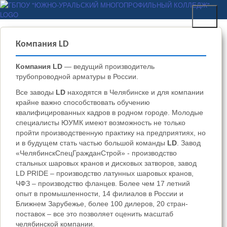
Перейти к основному
ГБПОУ "ЮЖНО-
содержанию
УРАЛЬСКИЙ
МНОГОПРОФИЛЬНЫЙ
Компания LD
КОЛЛЕДЖ"
Компания LD
— ведущий производитель
трубопроводной арматуры в России.
Все заводы
LD
находятся в Челябинске и для компании
крайне важно способствовать обучению
квалифицированных кадров в родном городе. Молодые
специалисты ЮУМК имеют возможность не только
пройти производственную практику на предприятиях, но
и в будущем стать частью большой команды
LD
. Завод
«ЧелябинскСпецГражданСтрой» - производство
стальных шаровых кранов и дисковых затворов, завод
LD PRIDE – производство латунных шаровых кранов,
ЧФЗ – производство фланцев. Более чем 17 летний
опыт в промышленности, 14 филиалов в России и
Ближнем Зарубежье, более 100 дилеров, 20 стран-
поставок – все это позволяет оценить масштаб
челябинской компании.