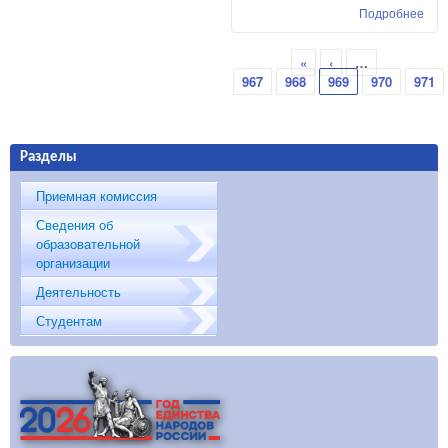
Подробнее
о Г
вес
лег
Страницы
«
‹
…
эст
967
968
969
970
971
Разделы
Приемная комиссия
Сведения об
образовательной
организации
Деятельность
Студентам