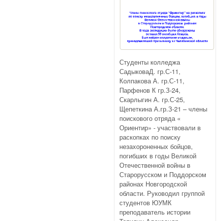
Студенты колледжа
СадыковаД. гр.С-11,
Колпакова А. гр.С-11,
Парфенов К гр.З-24,
Скарлыгин А. гр.С-25,
Щепеткина А.гр.З-21 – члены
поискового отряда «
Ориентир» - участвовали в
раскопках по поиску
незахороненных бойцов,
погибших в годы Великой
Отечественной войны в
Старорусском и Поддорском
районах Новгородской
области. Руководил группой
студентов ЮУМК
преподаватель истории