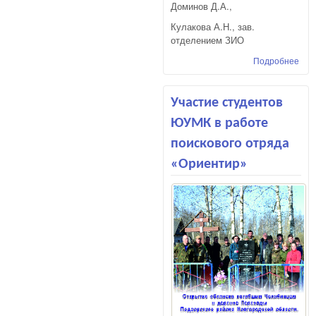
Доминов Д.А.,
Кулакова А.Н., зав.
отделением ЗИО
Подробнее
о «
МО
ДВИ
КАК
Участие студентов
ПР
ЮУМК в работе
ЭК
поискового отряда
«Ориентир»