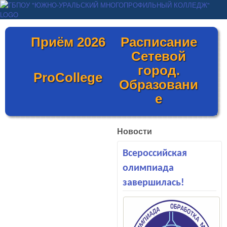
Перейти к основному
ГБПОУ "ЮЖНО-
содержанию
УРАЛЬСКИЙ
Приём 2026
Расписание
МНОГОПРОФИЛЬНЫЙ
Сетевой
КОЛЛЕДЖ"
город.
ProCollege
Образовани
е
Новости
Всероссийская
олимпиада
завершилась!