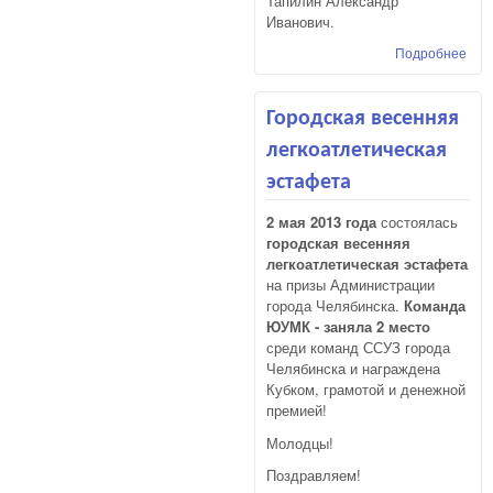
Тапилин Александр
Иванович.
Подробнее
о У
сту
ЮУМ
раб
Городская весенняя
пои
легкоатлетическая
отр
«Ор
эстафета
2 мая 2013 года
состоялась
городская весенняя
легкоатлетическая эстафета
на призы Администрации
города Челябинска.
Команда
ЮУМК - заняла 2 место
среди команд ССУЗ города
Челябинска и награждена
Кубком, грамотой и денежной
премией!
Молодцы!
Поздравляем!